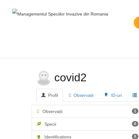
covid2
Profil
Observații
ID-uri
Observații
1
Specii
0
Identifications
0