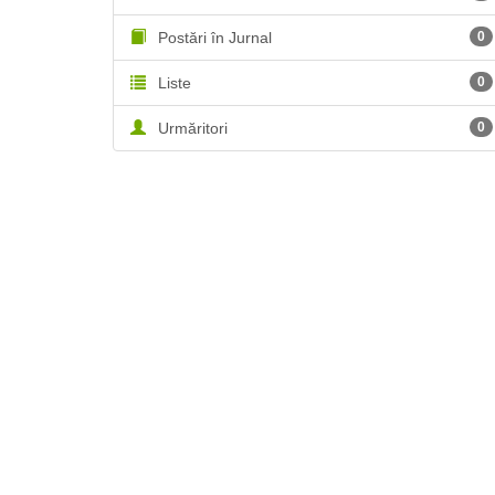
Postări în Jurnal
0
Liste
0
Urmăritori
0