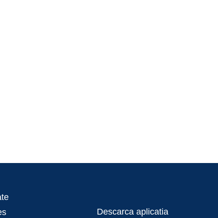
ate
Descarca aplicatia
es