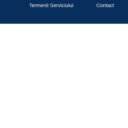
Termenii Serviciului
Contact
Conţinutul acestui material nu reprezintă în mod obligatoriu poziţ
Pentru informații detaliate despre celelate programe cofinanțate d