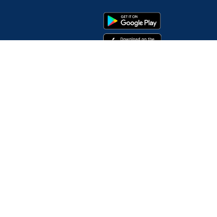
ia oficială a Uniunii Europene sau a Guvernului României
e Uniunea Europeană, vă invităm să vizitați
www.fonduri-ue.ro