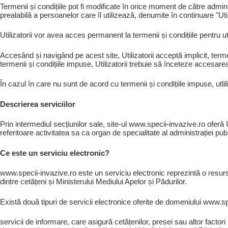
Termenii și condițiile pot fi modificate în orice moment de către admini
prealabilă a persoanelor care îl utilizează, denumite în continuare "Util
Utilizatorii vor avea acces permanent la termenii și condițiile pentru u
Accesând și navigând pe acest site, Utilizatorii acceptă implicit, terme
termenii și condițiile impuse, Utilizatorii trebuie să înceteze accesare
În cazul în care nu sunt de acord cu termenii și condițiile impuse, utli
Descrierea serviciilor
Prin intermediul secțiunilor sale, site-ul www.specii-invazive.ro oferă Uti
referitoare activitatea sa ca organ de specialitate al administrației pub
Ce este un serviciu electronic?
www.specii-invazive.ro este un serviciu electronic reprezintă o resur
dintre cetățeni și Ministerului Mediului Apelor și Pădurilor.
Există două tipuri de servicii electronice oferite de domeniului www.sp
servicii de informare, care asigură cetățenilor, presei sau altor factori 