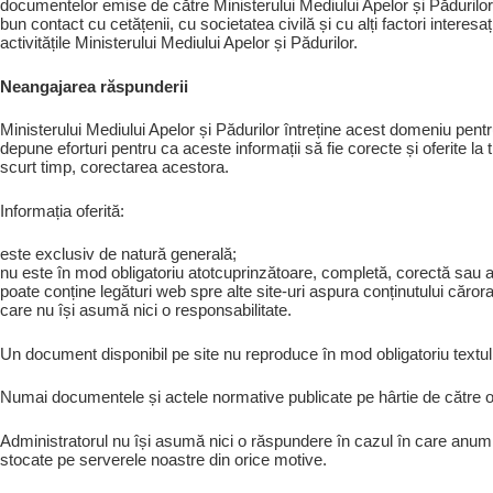
documentelor emise de către Ministerului Mediului Apelor și Pădurilor
bun contact cu cetățenii, cu societatea civilă și cu alți factori intere
activitățile Ministerului Mediului Apelor și Pădurilor.
Neangajarea răspunderii
Ministerului Mediului Apelor și Pădurilor întreține acest domeniu pentru 
depune eforturi pentru ca aceste informații să fie corecte și oferite l
scurt timp, corectarea acestora.
Informația oferită:
este exclusiv de natură generală;
nu este în mod obligatoriu atotcuprinzătoare, completă, corectă sau a
poate conține legături web spre alte site-uri aspura conținutului cărora
care nu își asumă nici o responsabilitate.
Un document disponibil pe site nu reproduce în mod obligatoriu textul
Numai documentele și actele normative publicate pe hârtie de către or
Administratorul nu își asumă nici o răspundere în cazul în care anumite
stocate pe serverele noastre din orice motive.