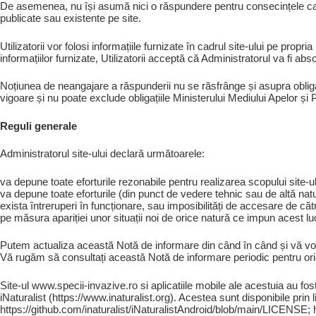
De asemenea, nu își asumă nici o răspundere pentru consecințele care po
publicate sau existente pe site.
Utilizatorii vor folosi informațiile furnizate în cadrul site-ului pe prop
informațiilor furnizate, Utilizatorii acceptă că Administratorul va fi ab
Noțiunea de neangajare a răspunderii nu se răsfrânge și asupra obligați
vigoare și nu poate exclude obligațiile Ministerului Mediului Apelor și
Reguli generale
Administratorul site-ului declară următoarele:
va depune toate eforturile rezonabile pentru realizarea scopului site-ul
va depune toate eforturile (din punct de vedere tehnic sau de altă natu
exista întreruperi în funcționare, sau imposibilități de accesare de căt
pe măsura apariției unor situații noi de orice natură ce impun acest luc
Putem actualiza această Notă de informare din când în când și vă vom 
Vă rugăm să consultați această Notă de informare periodic pentru ori
Site-ul www.specii-invazive.ro si aplicatiile mobile ale acestuia au fos
iNaturalist (https://www.inaturalist.org). Acestea sunt disponibile pri
https://github.com/inaturalist/iNaturalistAndroid/blob/main/LICENSE; 