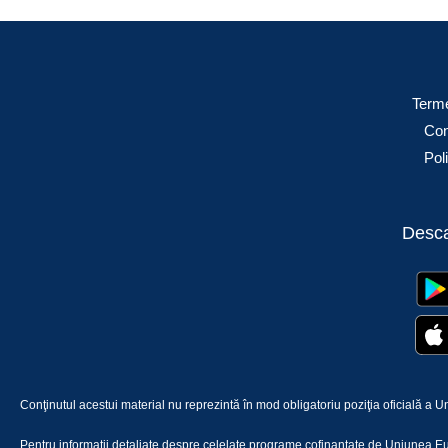
Terme
Conf
Pol
Desca
Conţinutul acestui material nu reprezintă în mod obligatoriu poziţia oficială 
Pentru informații detaliate despre celelate programe cofinanțate de Uniunea Eu