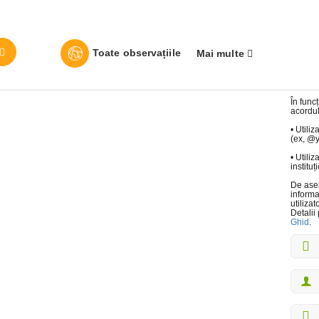
Toate observațiile
Mai multe
În func
acordul
• Utili
(ex, @
• Utiliz
institu
De asem
informa
utilizato
Detalii 
Ghid
.