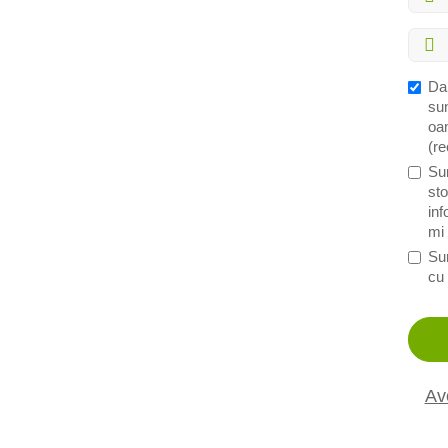
Da,
sun
oam
(r
Su
sto
inf
mi 
Su
cu
Av