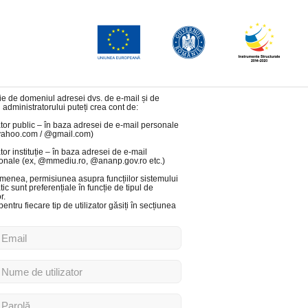
ție de domeniul adresei dvs. de e-mail și de
 administratorului puteți crea cont de:
zator public – în baza adresei de e-mail personale
yahoo.com / @gmail.com)
ator instituție – în baza adresei de e-mail
ționale (ex, @mmediu.ro, @ananp.gov.ro etc.)
enea, permisiunea asupra funcțiilor sistemului
tic sunt preferențiale în funcție de tipul de
r.
pentru fiecare tip de utilizator găsiți în secțiunea