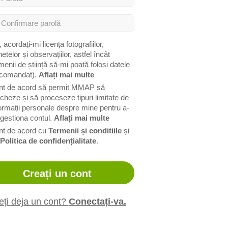
 acordați-mi licența fotografiilor,
etelor și observațiilor, astfel încât
enii de știință să-mi poată folosi datele
ecomandat).
Aflați mai multe
nt de acord să permit MMAP să
cheze și să proceseze tipuri limitate de
ormații personale despre mine pentru a-
gestiona contul.
Aflați mai multe
nt de acord cu
Termenii și conditiile
și
Politica de confidențialitate
.
eți deja un cont?
Conectați-va.