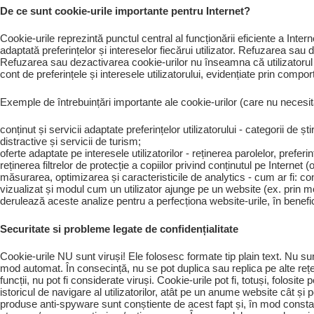
De ce sunt cookie-urile importante pentru Internet?
Cookie-urile reprezintă punctul central al funcționării eficiente a Inte
adaptată preferințelor și intereselor fiecărui utilizator. Refuzarea sau
Refuzarea sau dezactivarea cookie-urilor nu înseamna că utilizatorul 
cont de preferințele și interesele utilizatorului, evidențiate prin comp
Exemple de întrebuințări importante ale cookie-urilor (care nu necesită 
conținut și servicii adaptate preferințelor utilizatorului - categorii de ș
distractive și servicii de turism;
oferte adaptate pe interesele utilizatorilor - reținerea parolelor, prefer
reținerea filtrelor de protecție a copiilor privind conținutul pe Internet
măsurarea, optimizarea și caracteristicile de analytics - cum ar fi: co
vizualizat și modul cum un utilizator ajunge pe un website (ex. prin mot
derulează aceste analize pentru a perfecționa website-urile, în beneficiu
Securitate si probleme legate de confidențialitate
Cookie-urile NU sunt viruși! Ele folosesc formate tip plain text. Nu sun
mod automat. În consecință, nu se pot duplica sau replica pe alte rețe
funcții, nu pot fi considerate viruși. Cookie-urile pot fi, totuși, folos
istoricul de navigare al utilizatorilor, atât pe un anume website cât și 
produse anti-spyware sunt conștiente de acest fapt și, în mod constan