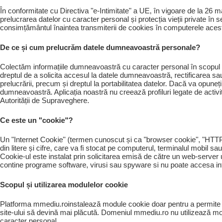
În conformitate cu Directiva "e-Intimitate" a UE, în vigoare de la 26 m
prelucrarea datelor cu caracter personal și protecția vieții private în se
consimțământul înaintea transmiterii de cookies în computerele aces
De ce și cum prelucrăm datele dumneavoastră personale?
Colectăm informațiile dumneavoastră cu caracter personal în scopul d
dreptul de a solicita accesul la datele dumneavoastră, rectificarea sau 
prelucrării, precum și dreptul la portabilitatea datelor. Dacă va opuneț
dumneavoastră. Aplicația noastră nu creează profiluri legate de activi
Autorității de Supraveghere.
Ce este un "cookie"?
Un "Internet Cookie" (termen cunoscut și ca "browser cookie", "HTTP 
din litere și cifre, care va fi stocat pe computerul, terminalul mobil s
Cookie-ul este instalat prin solicitarea emisă de către un web-server
contine programe software, virusi sau spyware si nu poate accesa infor
Scopul și utilizarea modulelor cookie
Platforma mmediu.roinstalează module cookie doar pentru a permite îmb
site-ului să devină mai plăcută. Domeniul mmediu.ro nu utilizează mod
caracter personal.