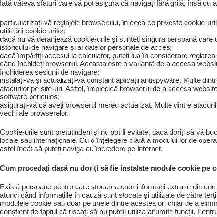
Iată câteva sfaturi care vă pot asigura că navigați fără grijă, însă cu aj
particularizați-vă reglajele browserului, în ceea ce privește cookie-uri
utilizării cookie-urilor;
dacă nu vă deranjează cookie-urile și sunteți singura persoană care u
istoricului de navigare și al datelor personale de acces;
dacă împărțiți accesul la calculator, puteți lua în considerare reglare
când închideți browserul. Aceasta este o variantă de a accesa website-
închiderea sesiunii de navigare;
instalați-vă și actualizați-vă constant aplicații antispyware. Multe dint
atacurilor pe site-uri. Astfel, împiedică browserul de a accesa websit
software periculos;
asigurați-vă că aveți browserul mereu actualizat. Multe dintre atacur
vechi ale browserelor.
Cookie-urile sunt pretutindeni și nu pot fi evitate, dacă doriți să vă b
locale sau internaționale. Cu o înțelegere clară a modului lor de opera
astel încât să puteți naviga cu încredere pe Internet.
Cum procedați dacă nu doriți să fie instalate module cookie p
Există persoane pentru care stocarea unor informații extrase din compu
atunci când informațiile în cauză sunt stocate și utilizate de către terț
modulele cookie sau doar pe unele dintre acestea ori chiar de a elimi
conștient de faptul că riscați să nu puteți utiliza anumite funcții. Pentr