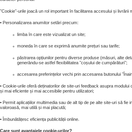
"Cookie"-urile joacă un rol important în facilitarea accesului și livrării 
• Personalizarea anumitor setări precum:
limba în care este vizualizat un site;
moneda în care se exprimă anumite prețuri sau tarife;
păstrarea opțiunilor pentru diverse produse (măsuri, alte det
generându-se astfel flexibilitatea "coșului de cumpărături";
accesarea preferințelor vechi prin accesarea butonului "Înaint
• Cookie-urile oferă deținatorilor de site-uri feedback asupra modului cum
și mai eficiente și mai accesibile pentru utilizatori;
• Permit aplicațiilor multimedia sau de alt tip de pe alte site-uri să fi
valoroasă, mai utilă și mai placută;
• Îmbunătățesc eficiența publicității online.
Care sunt avantajele cookie-urilor?