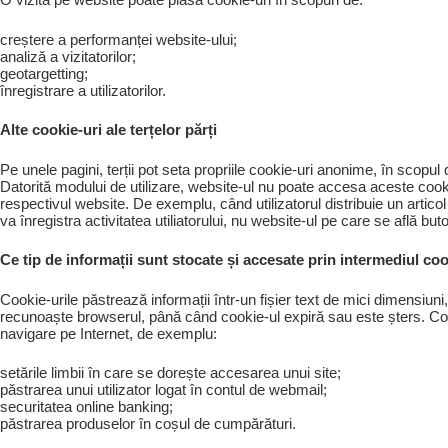
creștere a performanței website-ului;
analiză a vizitatorilor;
geotargetting;
înregistrare a utilizatorilor.
Alte cookie-uri ale terțelor părți
Pe unele pagini, terții pot seta propriile cookie-uri anonime, în scopul 
Datorită modului de utilizare, website-ul nu poate accesa aceste cookie
respectivul website. De exemplu, când utilizatorul distribuie un articol
va înregistra activitatea utiliatorului, nu website-ul pe care se află but
Ce tip de informații sunt stocate și accesate prin intermediul coo
Cookie-urile păstrează informații într-un fișier text de mici dimensi
recunoaște browserul, până când cookie-ul expiră sau este șters. Co
navigare pe Internet, de exemplu:
setările limbii în care se dorește accesarea unui site;
păstrarea unui utilizator logat în contul de webmail;
securitatea online banking;
păstrarea produselor în coșul de cumpărături.