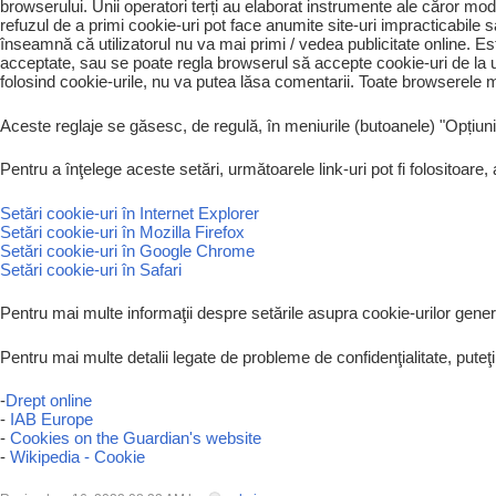
browserului. Unii operatori terți au elaborat instrumente ale căror mo
refuzul de a primi cookie-uri pot face anumite site-uri impracticabile s
înseamnă că utilizatorul nu va mai primi / vedea publicitate online. E
acceptate, sau se poate regla browserul să accepte cookie-uri de la u
folosind cookie-urile, nu va putea lăsa comentarii. Toate browserele m
Aceste reglaje se găsesc, de regulă, în meniurile (butoanele) "Opțiuni"
Pentru a înţelege aceste setări, următoarele link-uri pot fi folositoare, 
Setări cookie-uri în Internet Explorer
Setări cookie-uri în Mozilla Firefox
Setări cookie-uri în Google Chrome
Setări cookie-uri în Safari
Pentru mai multe informaţii despre setările asupra cookie-urilor genera
Pentru mai multe detalii legate de probleme de confidenţialitate, puteţi
-
Drept online
-
IAB Europe
-
Cookies on the Guardian's website
-
Wikipedia - Cookie