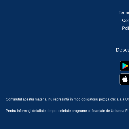
Terme
Conf
Pol
Desca
Conţinutul acestui material nu reprezintă în mod obligatoriu poziţia oficială 
Pentru informații detaliate despre celelate programe cofinanțate de Uniunea Eu