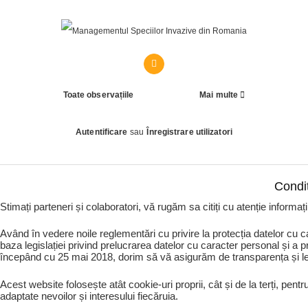
Toate observațiile
Mai multe
Autentificare
sau
Înregistrare utilizatori
Condiț
Stimați parteneri și colaboratori, vă rugăm sa citiți cu atenție informa
Având în vedere noile reglementări cu privire la protecția datelor cu
baza legislației privind prelucrarea datelor cu caracter personal și a 
începând cu 25 mai 2018, dorim să vă asigurăm de transparența și l
Acest website folosește atât cookie-uri proprii, cât și de la terți, pent
adaptate nevoilor și interesului fiecăruia.