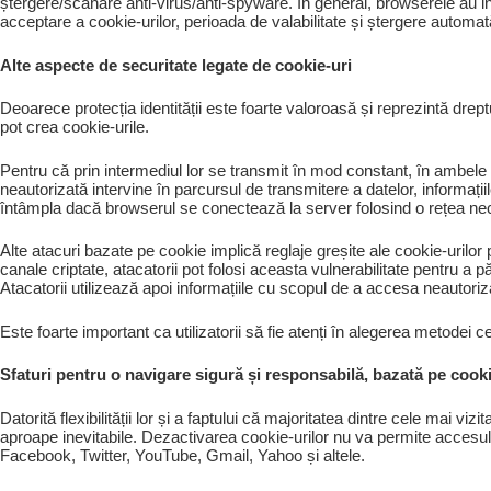
ștergere/scanare anti-virus/anti-spyware. În general, browserele au int
acceptare a cookie-urilor, perioada de valabilitate și ștergere automată
Alte aspecte de securitate legate de cookie-uri
Deoarece protecția identității este foarte valoroasă și reprezintă drept
pot crea cookie-urile.
Pentru că prin intermediul lor se transmit în mod constant, în ambele
neautorizată intervine în parcursul de transmitere a datelor, informații
întâmpla dacă browserul se conectează la server folosind o rețea necr
Alte atacuri bazate pe cookie implică reglaje greșite ale cookie-uril
canale criptate, atacatorii pot folosi aceasta vulnerabilitate pentru a p
Atacatorii utilizează apoi informațiile cu scopul de a accesa neautoriza
Este foarte important ca utilizatorii să fie atenți în alegerea metodei ce
Sfaturi pentru o navigare sigură și responsabilă, bazată pe cook
Datorită flexibilității lor și a faptului că majoritatea dintre cele mai v
aproape inevitabile. Dezactivarea cookie-urilor nu va permite accesul uti
Facebook, Twitter, YouTube, Gmail, Yahoo și altele.