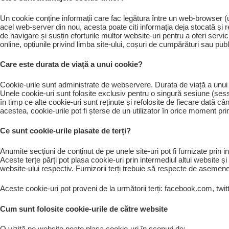
Un cookie conține informații care fac legătura între un web-browser 
acel web-server din nou, acesta poate citi informația deja stocată și r
de navigare și susțin eforturile multor website-uri pentru a oferi servicii
online, opțiunile privind limba site-ului, coșuri de cumpărături sau publ
Care este durata de viață a unui cookie?
Cookie-urile sunt administrate de webservere. Durata de viață a unui
Unele cookie-uri sunt folosite exclusiv pentru o singură sesiune (sessi
în timp ce alte cookie-uri sunt reținute și refolosite de fiecare dată câ
acestea, cookie-urile pot fi șterse de un utilizator în orice moment pri
Ce sunt cookie-urile plasate de terți?
Anumite secțiuni de conținut de pe unele site-uri pot fi furnizate prin 
Aceste terțe părți pot plasa cookie-uri prin intermediul altui website 
website-ului respectiv. Furnizorii terți trebuie să respecte de asemenea l
Aceste cookie-uri pot proveni de la următorii terți: facebook.com, twit
Cum sunt folosite cookie-urile de către website
O vizită pe website poate plasa cookie-uri în scopuri de: