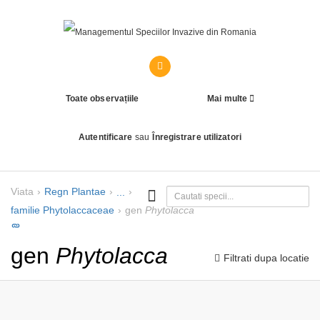
Toate observațiile
Mai multe
Autentificare
sau
Înregistrare utilizatori
Viata
Regn
Plantae
...
familie
Phytolaccaceae
gen
Phytolacca
gen
Phytolacca
Filtrati dupa locatie